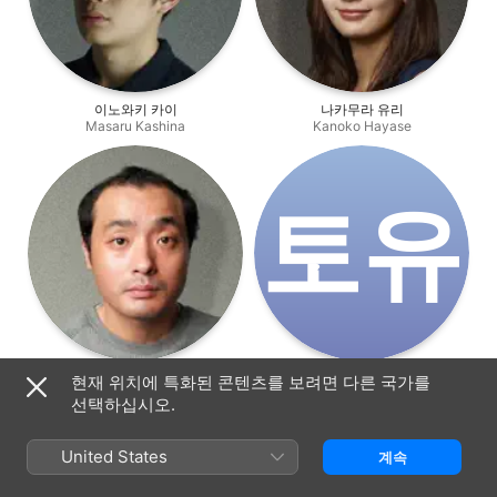
이노와키 카이
나카무라 유리
Masaru Kashina
Kanoko Hayase
토‌유
우노 쇼헤이
토키토 유키
현재 위치에 특화된 콘텐츠를 보려면 다른 국가를
Tetsuji Momoyama
Hikaru Takamiya
선택하십시오.
United States
계속