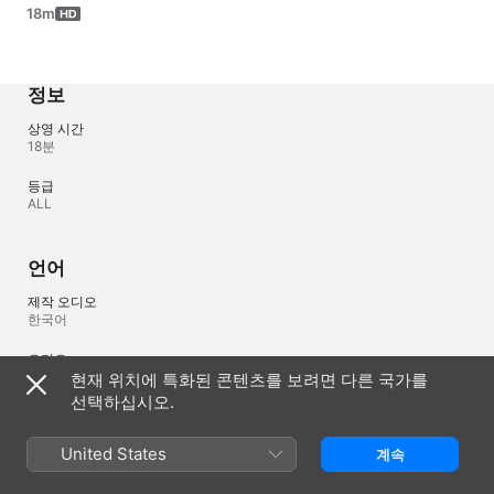
18m
정보
상영 시간
18분
등급
ALL
언어
제작 오디오
한국어
오디오
한국어 (AAC)
현재 위치에 특화된 콘텐츠를 보려면 다른 국가를
선택하십시오.
대한민국
English (UK)
United States
계속
Copyright © 2026
Apple Inc.
모든 권리 보유.