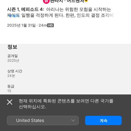
판타지
·
어드벤처
시즌 1, 에피소드 4: 
 아리나는 위험한 모험을 시작하는 
제이드 일행을 걱정하게 된다. 한편, 인도의 결정 조각에서 
더 보기
갑작스럽게 빛이 나기 시작한다.
2025년 1월 31일
·
24m
정보
공개일
2025년
상영 시간
24분
등급
15
현재 위치에 특화된 콘텐츠를 보려면 다른 국가를
제작 지역
일본
선택하십시오.
©2024 Mato Kousaka/KADOKAWA/Iffole Labor Union
United States
계속