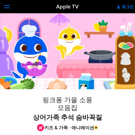
Apple TV
로그인
핑크퐁 가을 소풍
모음집
상어가족 추석 숨바꼭질
키즈 & 가족
·
애니메이션