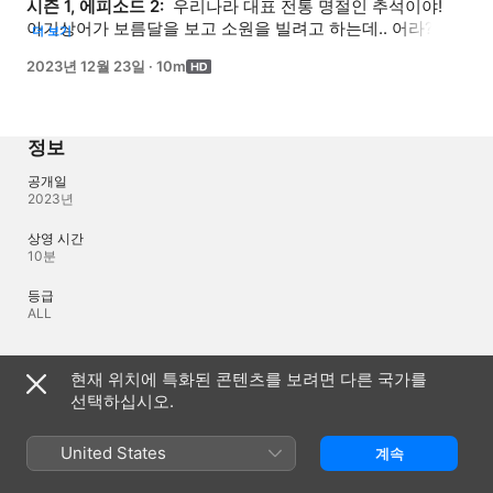
시즌 1, 에피소드 2: 
 우리나라 대표 전통 명절인 추석이야! 
아기상어가 보름달을 보고 소원을 빌려고 하는데.. 어라? 
더 보기
보름달이 사라졌어요! 도둑 문어가 보름달을 훔쳐 갔대요! 
2023년 12월 23일
·
10m
추석 선물 3가지를 찾아야 보름달을 돌려준대요! 친구들! 
우리 아기상어와 함께 추석 선물을 찾아서 보름달을 
되찾아요!
정보
공개일
2023년
상영 시간
10분
등급
ALL
언어
현재 위치에 특화된 콘텐츠를 보려면 다른 국가를
선택하십시오.
제작 오디오
한국어
United States
계속
오디오
한국어 (AAC)