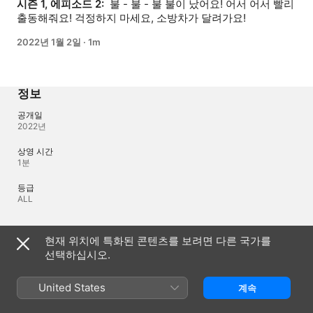
시즌 1, 에피소드 2: 
 불 - 불 - 불 불이 났어요! 어서 어서 빨리 
출동해줘요! 걱정하지 마세요, 소방차가 달려가요!
2022년 1월 2일
·
1m
정보
공개일
2022년
상영 시간
1분
등급
ALL
언어
현재 위치에 특화된 콘텐츠를 보려면 다른 국가를
선택하십시오.
제작 오디오
한국어
United States
계속