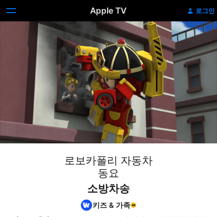
Apple TV
로그인
로보카폴리 자동차
동요
소방차송
키즈 & 가족