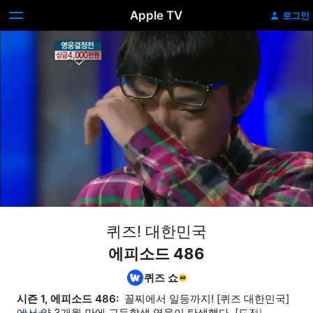
Apple TV
로그인
퀴즈! 대한민국
에피소드 486
퀴즈 쇼
시즌 1, 에피소드 486: 
 꼴찌에서 일등까지! [퀴즈 대한민국] 
에서 약 3개월 만에 고등학생 영웅이 탄생했다. [도전! 