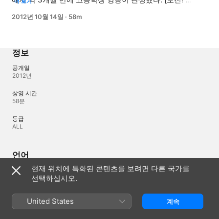
더 보기
골든벨] 첫 번째 문제에서 탈락해 놀림 받던 자칭 '퀴즈 
2012년 10월 14일
·
58m
마니아' 염상진 군. 퀴즈 공부로 인해 반 등수까지 떨어지면서 
남몰래 퀴즈공부를 해야만 했던 그의 설욕전이 이어지는데... 
전반전부터 눈에 띄는 활약으로 일찌감치 후반전 진출을 
확정 짓고, 후반전에서도 거침없는 행보를 이어나가면서 
정보
차곡차곡 상금을 쌓아 퀴즈 영웅에 도전한다!
공개일
2012년
상영 시간
58분
등급
ALL
언어
현재 위치에 특화된 콘텐츠를 보려면 다른 국가를
제작 오디오
선택하십시오.
한국어
United States
계속
대한민국
English (UK)