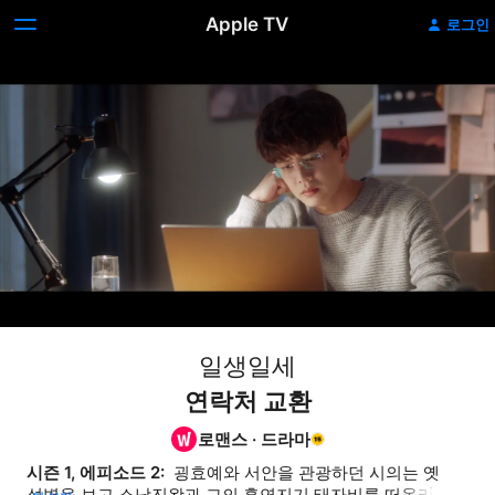
Apple TV
로그인
일생일세
연락처 교환
로맨스
·
드라마
시즌 1, 에피소드 2: 
 굉효예와 서안을 관광하던 시의는 옛 
성벽을 보고 소남진왕과 그의 홍연지기 태자비를 떠올리고, 