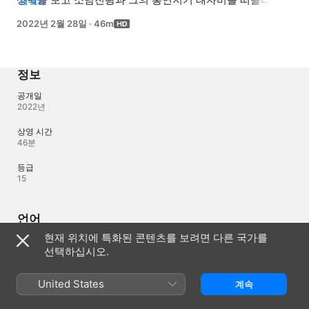
더 보기
성벽 위에서 사진을 찍던 매행은 우연히 본 시의에게 첫눈에 
2022년 2월 28일
·
46m
반한다. 주생진은 곧 상해로 돌아가는 시의에게 책을 
선물하기 위해 시의가 묵는 호텔로 찾아가고, 프런트 
데스크에서 책을 전해 받은 시의는 한 번 더 용기 내 
주생진에게 연락해 주생진이 일하는 연구소를 
정보
견학시켜달라고 하는데...
공개일
2022년
상영 시간
46분
등급
15
언어
현재 위치에 특화된 콘텐츠를 보려면 다른 국가를
제작 오디오
선택하십시오.
중국어
오디오
United States
계속
중국어 (AAC)