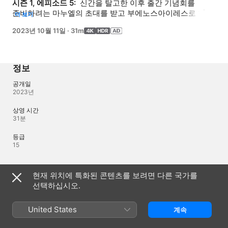
시즌 1, 에피소드 5: 
 신간을 탈고한 이후 출간 기념회를 
준비하려는 마누엘의 초대를 받고 부에노스아이레스로 향한 
더 보기
기자 빈센트는 친구의 달라진 모습을 보게 된다.
2023년 10월 11일
·
31m
정보
공개일
2023년
상영 시간
31분
등급
15
언어
현재 위치에 특화된 콘텐츠를 보려면 다른 국가를
선택하십시오.
제작 오디오
스페인어, 영어(영국)
United States
계속
오디오
스페인어(라틴 아메리카) (AD, ⁨Dolby 5.1⁩), 포르투갈어(브라질) 