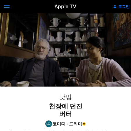
Apple TV
로그인
낫띵
천장에 던진
버터
코미디
·
드라마