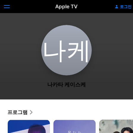
Apple TV
로그인
나‌케
나카타 케이스케
프로그램
당한
우리의
잿빛의
쪽의
마이크로한
아가씨
비극
종말