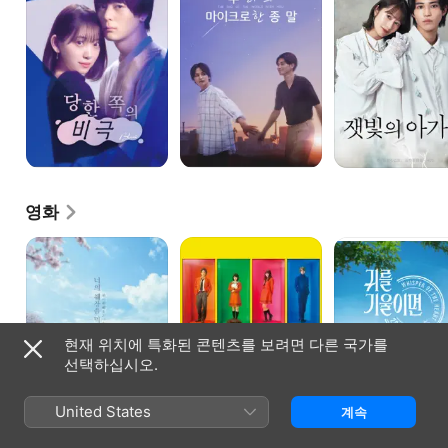
영화
너의
옆자리
귀를
췌장을
괴물군
기울이면
먹고
싶어
현재 위치에 특화된 콘텐츠를 보려면 다른 국가를
선택하십시오.
United States
계속