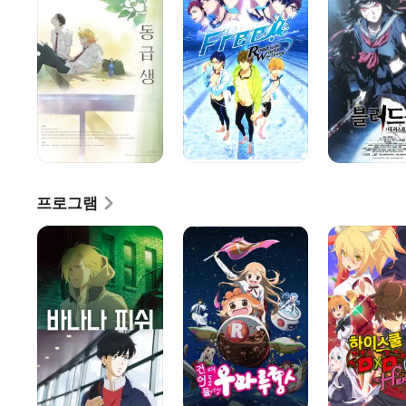
-
더
로드
라스트
투
다크
더
월드-
꿈
프로그램
바나나
건어물
하이스쿨
피쉬
여동생!
DxD
우마루짱