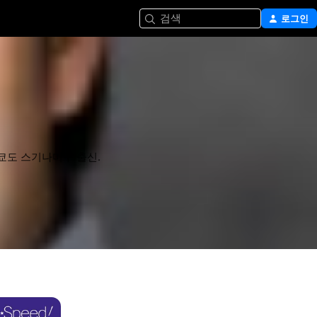
검색
로그인
도쿄도 스기나미구 출신.