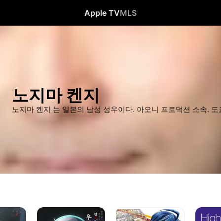
Apple TV
MLS
노지마 켄지
노지마 켄지 는 일본의 남성 성우이다. 아오니 프로덕션 소속. 
특별편집판
겁쟁이페달
하이
기동전사
리:
스피드!