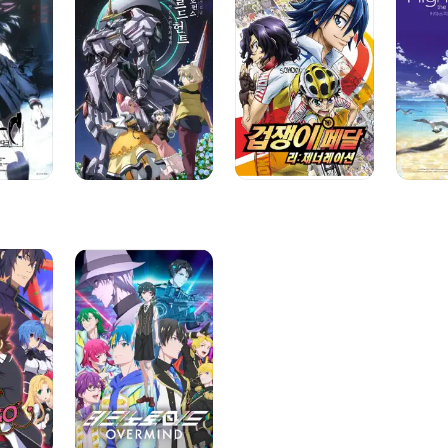
건담
제너레이션
-
철혈의
프리!
오펀스
스타팅
우르드
데이즈
헌트
-
작은
도전자의
궤적-
테크노로이드
OVERMIND