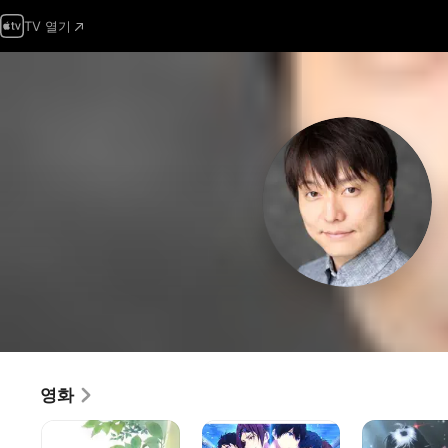
TV 열기
영화
동급생
극장판
블러드-
프리!
C: