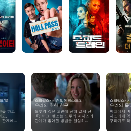
더
리벤지
드 13
스크럽스 · 시즌 9, 에피소드 2
스크럽스 · 시
우리의 취한 친구
우리의 롤
민을 하고
드루의 깊은 고민에 관해 알게 된
학교에서 바
하고,
JD, 터크, 켈소는 드루와 데니즈의
자신에게 꼭
의 관계에
관계가 좋아질 방법을 열심히
구하기로 하
간을 갖는다.
궁리한다.
멘토의 의미