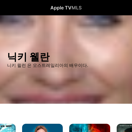
Apple TV
MLS
닉키 웰란
니키 윌런 은 오스트레일리아의 배우이다.
홀
스피드
킬
패스
트레인
힘: