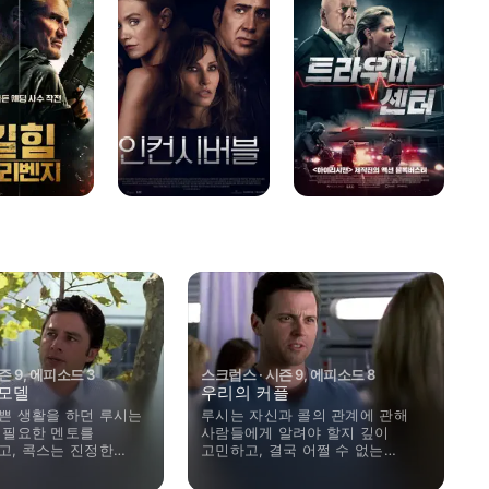
링
즌 9, 에피소드 3
스크럽스 · 시즌 9, 에피소드 8
 모델
우리의 커플
쁜 생활을 하던 루시는
루시는 자신과 콜의 관계에 관해
 필요한 멘토를
사람들에게 알려야 할지 깊이
고, 콕스는 진정한
고민하고, 결국 어쩔 수 없는
에 관해 알아본다.
결단을 내리기로 마음먹는다.