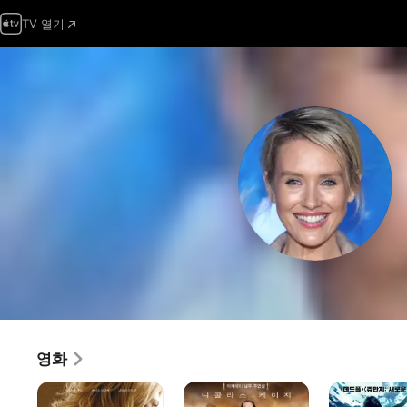
TV 열기
영화
나이트
레프트
샤크
오브
비하인드:
더