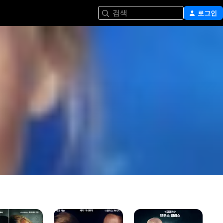
검색
로그인
인컨시버블
트라우마
더
센터
웨