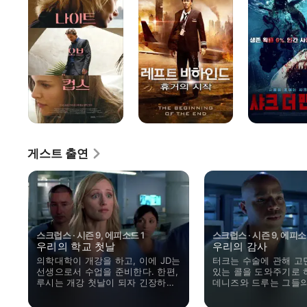
컵스
휴거의
맨이터
시작
게스트 출연
스크럽스 · 시즌 9, 에피소드 1
스크럽스 · 시즌 9, 에피소
우리의 학교 첫날
우리의 감사
의학대학이 개강을 하고, 이에 JD는
터크는 수술에 관해 고
선생으로서 수업을 준비한다. 한편,
있는 콜을 도와주기로 
루시는 개강 첫날이 되자 긴장하기
데니즈와 드루는 그들
시작한다.
관해 깊이 생각하는 시