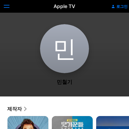
Apple TV
로그인
민
민철기
제작자
한블리
강연배틀쇼
이타카로
사기꾼들
가는
길