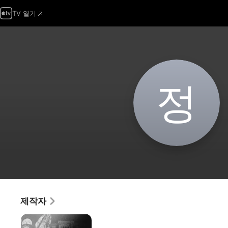
TV 열기
정
제작자
우리가
몰랐던,