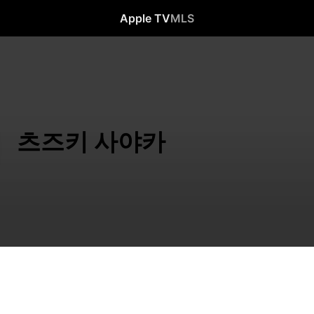
Apple TV
MLS
츠즈키 사야카