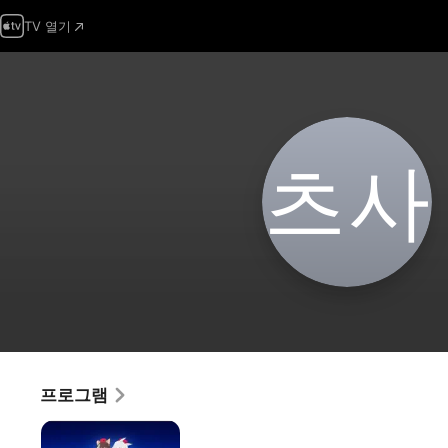
TV 열기
츠‌사
프로그램
연맹공군
항공마법음악대