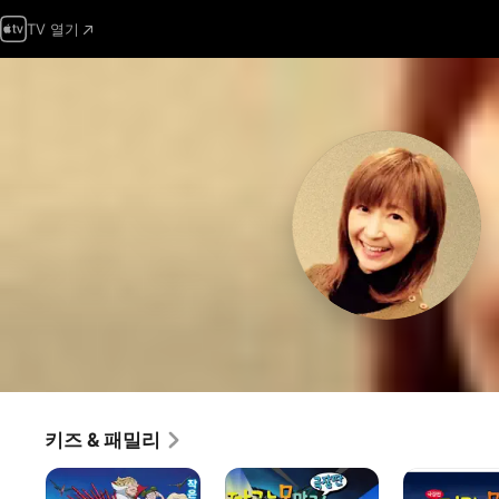
TV 열기
키즈 & 패밀리
짱구는
극장판
극장판
못말려:
짱구는
짱구는