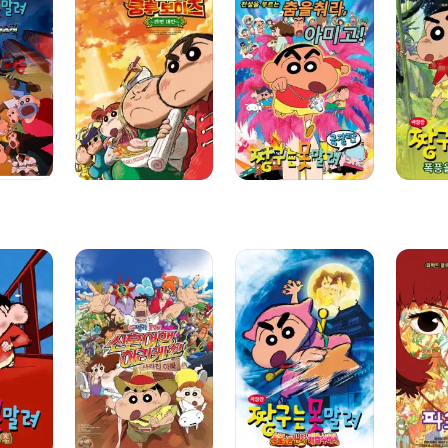
아뵤!
못말려
못말려
쿵후
14기:
8기:
보이즈
전설을
폭풍을
~
부르는
부르는
라면대란
춤을
정글
~
춰라!
아미고
짱구는
짱구는
파프리카
못말려:
못말려:
신혼여행
동물소환
허리케인
닌자
~
배꼽수비대
사라진
아빠!