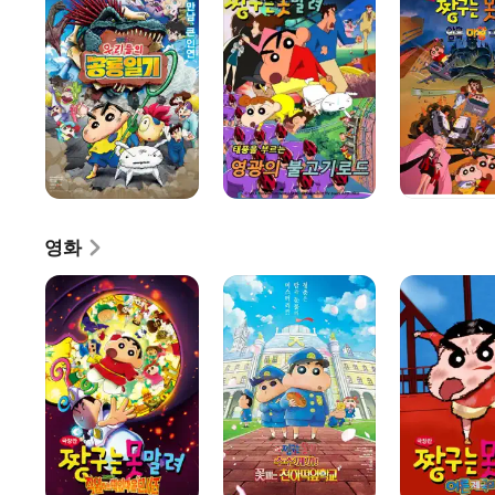
우리들의
못말려
못말려
공룡일기
11기:
5기:
태풍을
암흑
부르는
타마타마
영광의
대추적
불고기
로드
영화
짱구는
짱구는
극장판
못말려:
못말려:
짱구는
초화려!
수수께끼!
못말려
작열하는
꽃피는
9기:
떡잎마을
천하떡잎학교
어른
댄서즈
제국의
역습