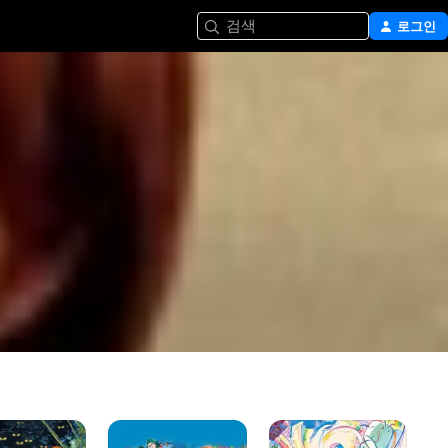
검색
로그인
극장판
짱구는
극
짱구는
못말려:
짱