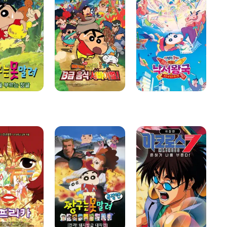
못말려
격돌!
못
21기:
낙서왕국과
7기
엄청
얼추
폭
맛있어!
네
온
B급
명의
부
음식
용사들
대
서바이벌!
극장판
극장판
짱구는
마크로스7
못말려
은하가
6기:
나를
돼지발굽
부른다!
대작전