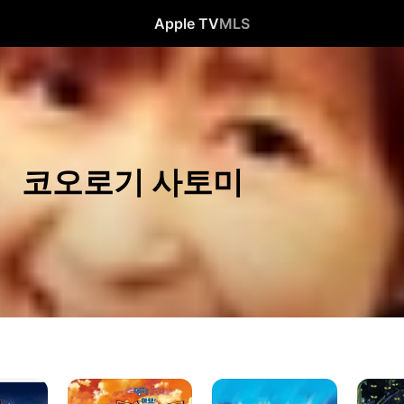
Apple TV
MLS
코오로기 사토미
짱구는
극장판
극장판
못말려:
짱구는
짱구는