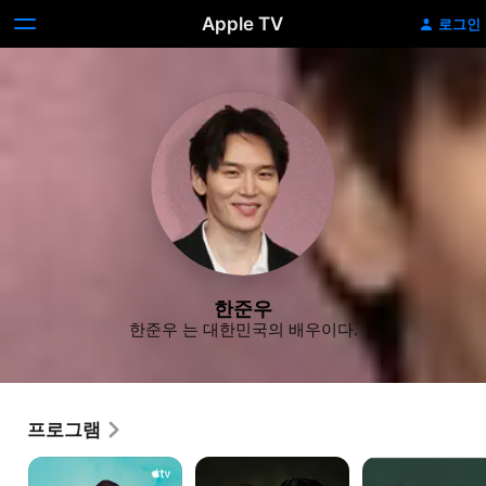
Apple TV
로그인
한준우
한준우 는 대한민국의 배우이다.
프로그램
'파친코'
세이렌
멜로가
-
체질