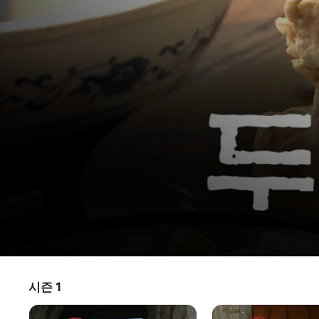
두부의
시즌 1
TV 프로그램
·
다큐멘터리
맛
수천 년 간 ‘밭에서 나는 고기’로 불린 두부. 맛도 좋고 영양가도 