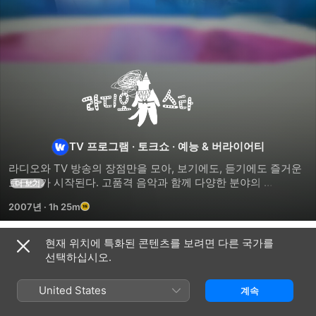
라디오스타
TV 프로그램
·
토크쇼
·
예능 & 버라이어티
라디오와 TV 방송의 장점만을 모아, 보기에도, 듣기에도 즐거운 
토크쇼가 시작된다. 고품격 음악과 함께 다양한 분야의 
더 보기
게스트들을 초대하여 삶의 희로애락이 담긴 사연들을 들어본다. 
2007년
·
1h 25m
단순한 일상 이야기부터, 숨기고 싶은 과거 에피소드까지, 
스타들의 진솔한 이야기를 들어본다.
현재 위치에 특화된 콘텐츠를 보려면 다른 국가를
시즌 1
선택하십시오.
United States
계속
에피소드 974
에피소드 975