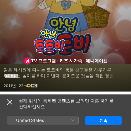
안녕
토토비
TV 프로그램
·
키즈 & 가족
·
애니메이션
같은 유치원에 다니는 토토비와 동물 친구들은 하루하루 
재미있는 놀이를 하며 지낸다. 흥미로운 것들을 직접 경험하며 
더 보기
배우고 성장하는 아기 토끼 토토비의 이야기가 시작된다.
2011년
·
22m
현재 위치에 특화된 콘텐츠를 보려면 다른 국가를
시즌 1
선택하십시오.
United States
계속
에피소드 1
에피소드 2