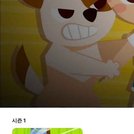
주니토니
시즌 1
TV 프로그램
·
애니메이션
·
키즈 & 가족
동물vs동물
귀여운 쌍둥이 마법사 주니토니와 함께 율동도 공부도 더 