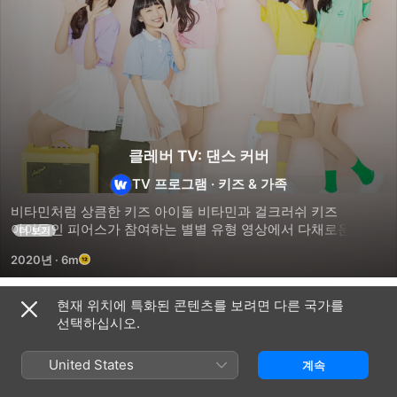
클레버 TV: 댄스 커버
TV 프로그램
·
키즈 & 가족
비타민처럼 상큼한 키즈 아이돌 비타민과 걸크러쉬 키즈 
아이돌인 피어스가 참여하는 별별 유형 영상에서 다채로운 
더 보기
유형들을 소개한다.
2020년
·
6m
현재 위치에 특화된 콘텐츠를 보려면 다른 국가를
시즌 1
선택하십시오.
United States
계속
에피소드 1
에피소드 2