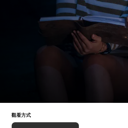
濱海少女的超靈歷險記
神秘的飛碟
觀看方式
懸疑
·
歷險