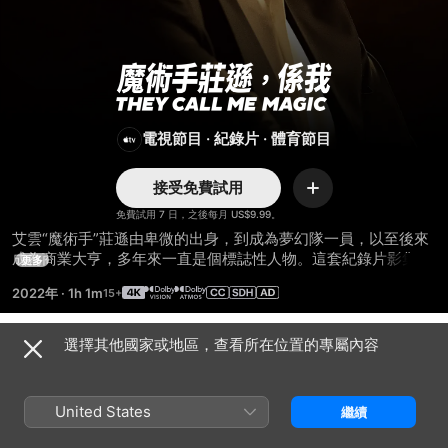
魔
術
電視節目
·
紀錄片
·
體育節目
手
接受免費試用
加
莊
入
免費試用 7 日，之後每月 US$9.99。
艾雲“魔術手”莊遜由卑微的出身，到成為夢幻隊一員，以至後來
成為商業大亨，多年來一直是個標誌性人物。這套紀錄片影集包
更多
遜，
含了奧巴馬總統、拉利布特、帕特萊利等等的訪問，記錄了這個
2022年
·
1h 1m
傳奇人物的一生和職業生涯。
係
選擇其他國家或地區，查看所在位置的專屬內容
第 1 季
我
United States
繼續
第 1 集
第 2 集