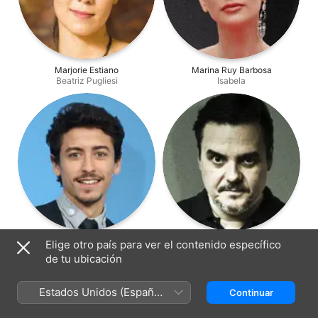
Marjorie Estiano
Marina Ruy Barbosa
Beatriz Pugliesi
Isabela
Jesuíta Barbosa
Cássio Gabus Mendes
Elige otro país para ver el contenido específico
Vicente
Heitor
de tu ubicación
Estados Unidos (Español
Continuar
México)