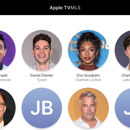
Apple TV
MLS
hadri
Daniel Diemer
Dior Goodjohn
Charl
erwood
Tyson
Clarisse La Rue
Luke
J‌B