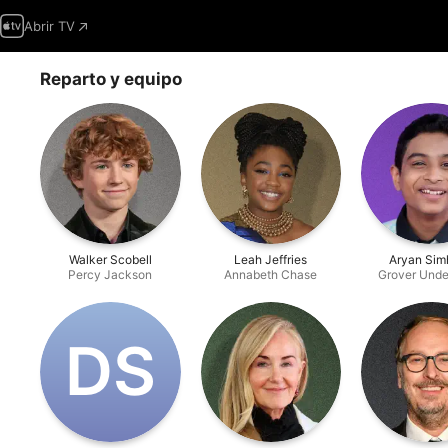
Abrir TV
Reparto y equipo
Walker Scobell
Leah Jeffries
Aryan Sim
Percy Jackson
Annabeth Chase
Grover Und
D‌S