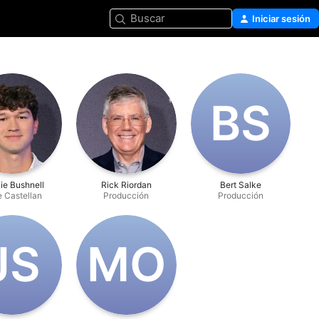
Buscar
Iniciar sesión
B‌S
ie Bushnell
Rick Riordan
Bert Salke
 Castellan
Producción
Producción
J‌S
M‌O