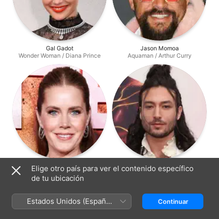
Gal Gadot
Jason Momoa
Wonder Woman / Diana Prince
Aquaman / Arthur Curry
Amy Adams
Ezra Miller
Elige otro país para ver el contenido específico
Lois Lane
Barry Allen/The Flash
de tu ubicación
Estados Unidos (Español
Continuar
México)