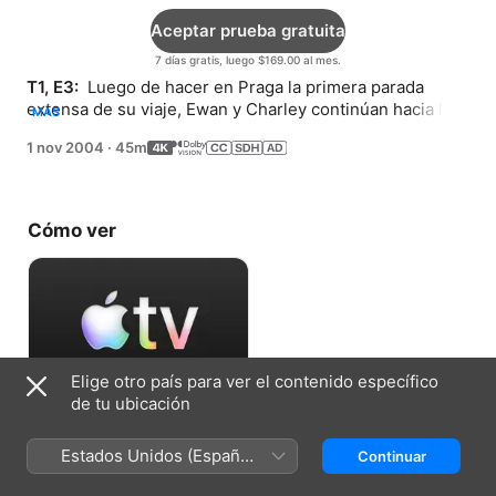
Aceptar prueba gratuita
7 días gratis, luego $169.00 al mes.
T1, E3: 
 Luego de hacer en Praga la primera parada 
extensa de su viaje, Ewan y Charley continúan hacia la 
MÁS
frontera ucraniana.
1 nov 2004
·
45m
Cómo ver
Elige otro país para ver el contenido específico
de tu ubicación
Aceptar prueba gratuita
Estados Unidos (Español
Continuar
7 días gratis, luego $169.00 al mes.
México)