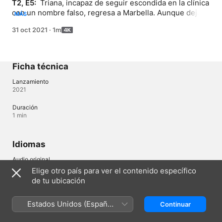
T2, E5: 
 Triana, incapaz de seguir escondida en la clínica 
con un nombre falso, regresa a Marbella. Aunque deja 
MÁS
claro a Hugo que su relación ha terminado, la tensión y 
31 oct 2021
·
1m
el deseo entre ambos son difíciles de esconder.
Ficha técnica
Lanzamiento
2021
Duración
1 min
Idiomas
Audio original
Español (España)
Elige otro país para ver el contenido específico
de tu ubicación
Subtítulos
Español (España) 
Estados Unidos (Español
Continuar
México)