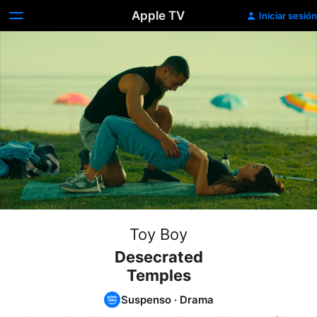
Apple TV
Iniciar sesión
Toy Boy
Desecrated
Temples
Suspenso
·
Drama