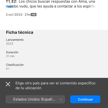
T1, E2: 
 Los chicos buscan respuestas con Alma, una 
mambo vudú, que les ayuda a contactar a los espíritus. 
MÁS
Pero el misterioso "antiguo mal" que desataron 
2 oct 2023
·
21m
persigue a Missy.
Ficha técnica
Lanzamiento
2023
Duración
21 min
Clasificación
0+
Idiomas
Elige otro país para ver el contenido específico
de tu ubicación
Audio original
Inglés
Estados Unidos (Español
Continuar
Audio
México)
Inglés (Estados Unidos) 