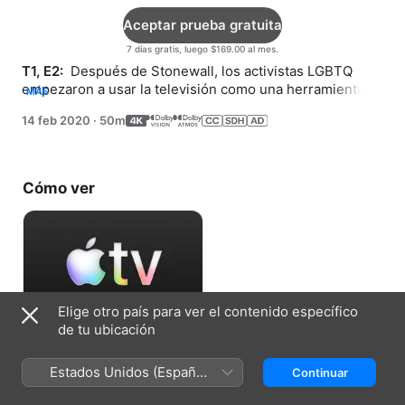
Aceptar prueba gratuita
7 días gratis, luego $169.00 al mes.
T1, E2: 
 Después de Stonewall, los activistas LGBTQ 
empezaron a usar la televisión como una herramienta 
MÁS
para el cambio.
14 feb 2020
·
50m
Cómo ver
Elige otro país para ver el contenido específico
de tu ubicación
Aceptar prueba gratuita
Estados Unidos (Español
Continuar
7 días gratis, luego $169.00 al mes.
México)