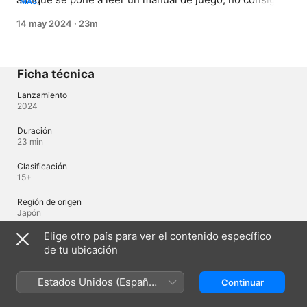
MÁS
entender nada y se dedica a molestar a todos sus 
14 may 2024
·
23m
amigos. Finalmente, la situación acaba con una sesión 
de estudio en casa de Todo.
Ficha técnica
Lanzamiento
2024
Duración
23 min
Clasificación
15+
Región de origen
Japón
Elige otro país para ver el contenido específico
© 2024 Eco Mikawa / Shueisha, Kadokawa, Mappa
de tu ubicación
Idiomas
Estados Unidos (Español
Continuar
México)
Audio original