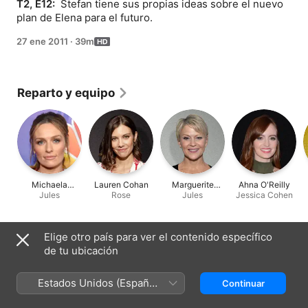
T2, E12: 
 Stefan tiene sus propias ideas sobre el nuevo 
plan de Elena para el futuro.
27 ene 2011
·
39m
Reparto y equipo
Michaela
Lauren Cohan
Marguerite
Ahna O'Reilly
McManus
Jules
Rose
MacIntyre
Jules
Jessica Cohen
Elige otro país para ver el contenido específico
Ficha técnica
de tu ubicación
Lanzamiento
2011
Estados Unidos (Español
Continuar
México)
Duración
39 min