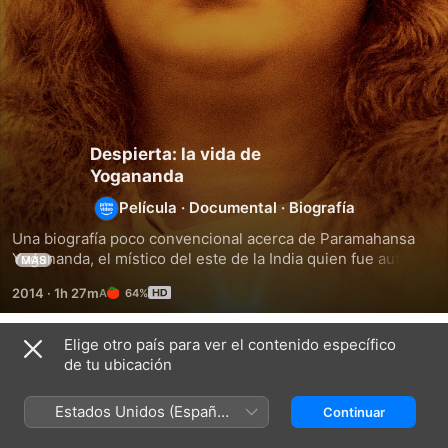
Despierta: la vida de
Yogananda
Película
·
Documental
·
Biografía
Una biografía poco convencional acerca de Paramahansa 
Yogananda, el místico del este de la India quien fue autor 
MÁS
del lo que ya es un clásico espiritual, Autobiografía de un 
2014
·
1h 27m
64%
yogi, y trajo el yoga y la meditación al Occidente en la 
década de los 20.
Elige otro país para ver el contenido específico
Títulos relacionados
de tu ubicación
Convirtiéndonos
Sabiduría
Clint
en
y
Eastwood:
Estados Unidos (Español
Continuar
Nadie
felicidad
Un
México)
Legado