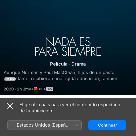
Nada
Es
Película
·
Drama
para
Aunque Norman y Paul MacClean, hijos de un pastor 
protestante, recibieron una rígida educación, tambien 
MÁS
Siempre
disfrutaron de libertad. Norman, un adolescente juicioso y 
2020
·
2h 3m
80%
reservado, es profesor y está enamorado. Paul, en cambio, 
es extrovertido, se dedica al periodismo y lleva una vida 
desordenada. A pesar de todo, hay algo que siempre los 
Elige otro país para ver el contenido específico
Tráilers
mantendrá unidos: el río salvaje que atraviesa Montana, 
de tu ubicación
donde aprendieron a pescar.
Estados Unidos (Español
Continuar
México)