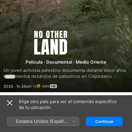
No
Other
Land
Película
·
Documental
·
Medio Oriente
Un joven activista palestino documenta durante cinco años 
los violentos desalojos de palestinos en Cisjordania. Con la 
MÁS
colaboración de cineastas israelíes y palestinos, narra la 
2025
·
1h 35m
100%
compleja relación que surge entre él y un periodista israelí 
dispuesto a unirse a su lucha, a pesar de sus diferentes 
circunstancias. Una obra conmovedora que explora 
Elige otro país para ver el contenido específico
Tráilers
resistencia, empatía y esperanza en un contexto de 
de tu ubicación
conflicto.
Estados Unidos (Español
Continuar
México)