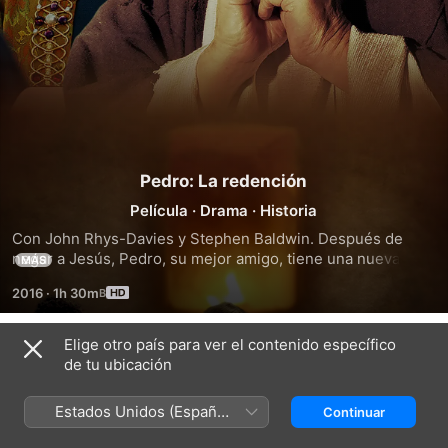
Pedro: La redención
Película
·
Drama
·
Historia
Con John Rhys-Davies y Stephen Baldwin. Después de 
negar a Jesús, Pedro, su mejor amigo, tiene una nueva 
MÁS
oportunidad para su redención. El que caminó con Cristo y 
2016
·
1h 30m
fue testigo de sus milagros, ahora enfrentando una muerte 
inminente, deberá probar su fe.
Elige otro país para ver el contenido específico
Tráilers
de tu ubicación
Estados Unidos (Español
Continuar
México)