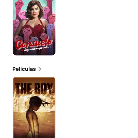
Películas
The
Boy