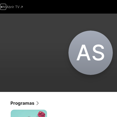
Abrir TV
A‌S
Programas
Consuelo