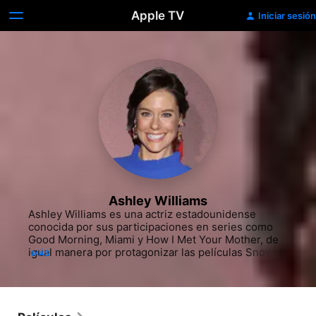
Apple TV
Iniciar sesión
Ashley Williams
Ashley Williams es una actriz estadounidense 
conocida por sus participaciones en series como 
Good Morning, Miami y How I Met Your Mother, de 
igual manera por protagonizar las películas Snow y 
MÁS
Snow 2: Brain Freeze.