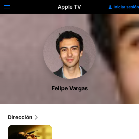
Apple TV
Iniciar sesión
Felipe Vargas
Dirección
Rosario:
Herencia
maldita