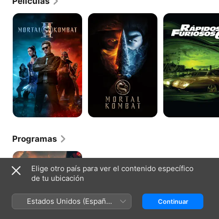
Películas
Mortal
Mortal
Rápidos
Kombat
Kombat
y
II
furiosos
6
Programas
Warrior
Elige otro país para ver el contenido específico
de tu ubicación
Estados Unidos (Español
Continuar
México)