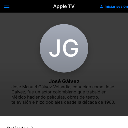
Apple TV
Iniciar sesión
J‌G
José Gálvez
José Manuel Gálvez Velandia, conocido como José 
Gálvez, fue un actor colombiano que trabajó en 
México haciendo películas, obras de teatro, 
televisión e hizo doblajes desde la década de 1960.