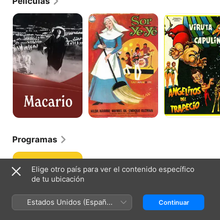
Películas
Macario
Sor
Angelitos
YE-
del
YÉ
trapecio
Programas
Hogar
Dulce
Elige otro país para ver el contenido específico
Hogar
de tu ubicación
Estados Unidos (Español
Continuar
México)