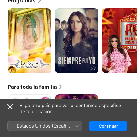
Programas
La
Siempre
Pequeños
Rosa
fui
Gigantes
de
yo
Guadalupe
Para toda la familia
Soy
Soy
Luna
Luna:
Elige otro país para ver el contenido específico
Volver
de tu ubicación
a
rodar
Estados Unidos (Español
Continuar
México)