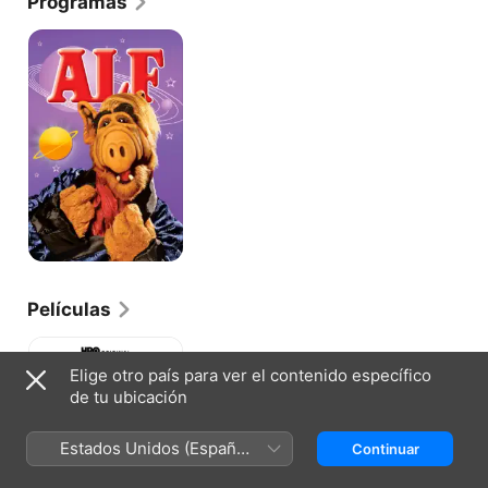
Programas
Alf
Películas
Una
Pareja
Elige otro país para ver el contenido específico
Hecha
de tu ubicación
En
El
Cielo
Estados Unidos (Español
Continuar
México)