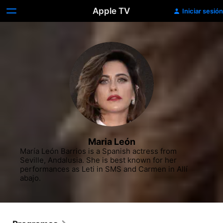
Apple TV
Iniciar sesión
Maria León
María León Barrios is a Spanish actress from 
Seville, Andalusia. She is best known for her 
performances as Leti in SMS and Carmen in Allí 
abajo.