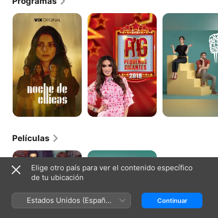
Programas
Noche
Pequeños
Allí
de
Gigantes
abajo
chicas
Películas
Historias
El
Para
Universo
Elige otro país para ver el contenido específico
No
de
de tu ubicación
Contar
Óliver
Estados Unidos (Español
Continuar
México)