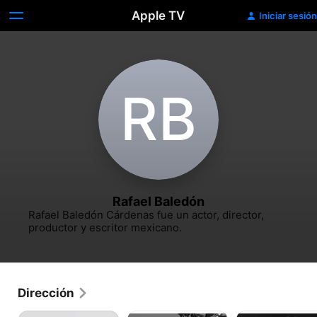
Apple TV
Iniciar sesión
R‌B
Rafael Baledón
Rafael Baledón Cárdenas fue un actor, director, 
productor y escritor mexicano.
Dirección
El
Tres
Los