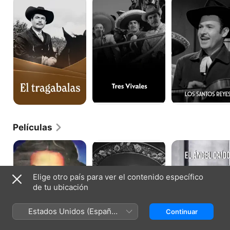
tragabalas
Vivales
Santos
Reyes
Películas
María
El
El
Eugenia
Sexo
ángel
Fuerte
caído
Elige otro país para ver el contenido específico
de tu ubicación
Estados Unidos (Español
Continuar
México)