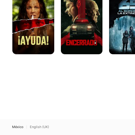
Borde
De
La
Extinción
México
English (UK)