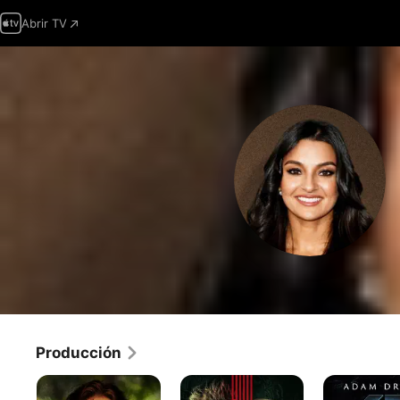
Abrir TV
Producción
¡Ayuda!
Encerrado
65:
Al