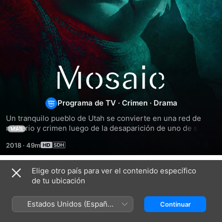
Mosaic
Programa de TV
·
Crimen
·
Drama
Un tranquilo pueblo de Utah se convierte en una red de 
misterio y crimen luego de la desaparición de uno de sus 
MÁS
residentes más notables.
2018
·
49m
Elige otro país para ver el contenido específico
Temporada 1
de tu ubicación
Estados Unidos (Español
Continuar
México)
EPISODIO 1
EPISODIO 2