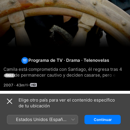
Pasión
Programa de TV
·
Drama
·
Telenovelas
Camila está comprometida con Santiago, él regresa tras 4 
años de permanecer cautivo y deciden casarse, pero el 
MÁS
regidor, Don Jorge exige derecho de pernada con ella. Más 
2007
·
43m
tarde Camila es capturada por un pirata llamado 'El 
Antillano', de quien se enamora.
Elige otro país para ver el contenido específico
Temporada 1
de tu ubicación
Estados Unidos (Español
Continuar
México)
EPISODIO 1
EPISODIO 2