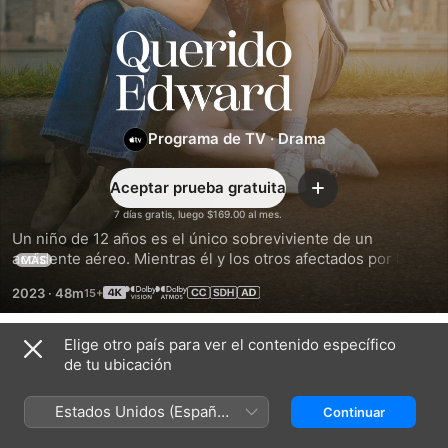
Querido
Edward
Programa de TV
·
Drama
Aceptar prueba gratuita
Agregar
7 días gratis, luego $169.00 al mes.
Un niño de 12 años es el único sobreviviente de un 
accidente aéreo. Mientras él y los otros afectados por la 
MÁS
tragedia tratan de comprender lo que pasó, surgen 
2023
·
48m
amistades inesperadas, romances y comunidades.
Elige otro país para ver el contenido específico
Temporada 1
de tu ubicación
Estados Unidos (Español
Continuar
México)
EPISODIO 1
EPISODIO 2