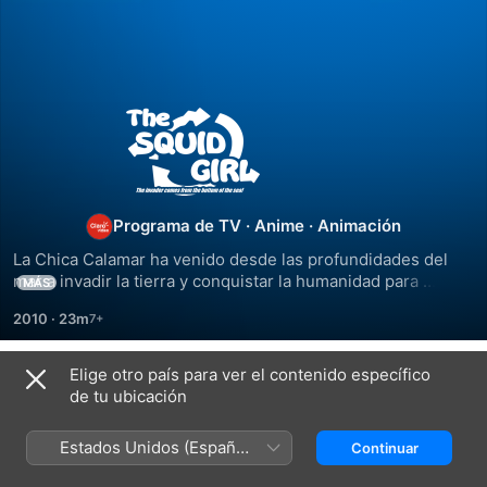
Shinryaku!
Ika
Musume
Programa de TV
·
Anime
·
Animación
La Chica Calamar ha venido desde las profundidades del 
mar a invadir la tierra y conquistar la humanidad para 
MÁS
conseguir que dejen de contaminar los océanos. Aunque al 
2010
·
23m
poco tiempo de llegar a la tierra, termina como empleada de 
medio tiempo en la casa del mar, Limón, bajo las órdenes 
de las hermanas Aizawa.
Elige otro país para ver el contenido específico
Temporada 1
de tu ubicación
Estados Unidos (Español
Continuar
México)
EPISODIO 1
EPISODIO 2